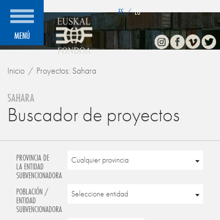
">
ES
/
EU
Instagram
Facebook
Vimeo
Twitte
MENÚ
Inicio
Proyectos: Sahara
SAHARA
Buscador de proyectos
PROVINCIA DE
LA ENTIDAD
SUBVENCIONADORA
POBLACIÓN /
ENTIDAD
SUBVENCIONADORA