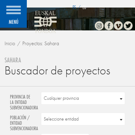
">
ES
/
EU
Instagram
Facebook
Vimeo
Twitte
MENÚ
Inicio
Proyectos: Sahara
SAHARA
Buscador de proyectos
PROVINCIA DE
LA ENTIDAD
SUBVENCIONADORA
POBLACIÓN /
ENTIDAD
SUBVENCIONADORA