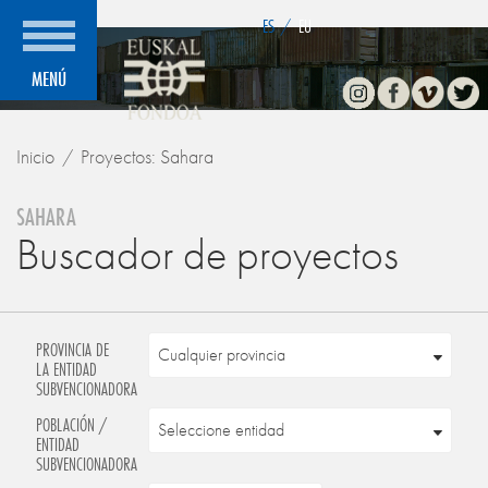
">
ES
/
EU
Instagram
Facebook
Vimeo
Twitte
MENÚ
Inicio
Proyectos: Sahara
SAHARA
Buscador de proyectos
PROVINCIA DE
LA ENTIDAD
SUBVENCIONADORA
POBLACIÓN /
ENTIDAD
SUBVENCIONADORA