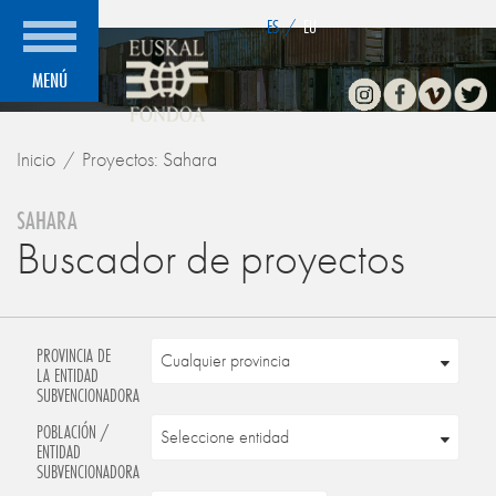
">
ES
/
EU
Instagram
Facebook
Vimeo
Twitte
MENÚ
Inicio
Proyectos: Sahara
SAHARA
Buscador de proyectos
PROVINCIA DE
LA ENTIDAD
SUBVENCIONADORA
POBLACIÓN /
ENTIDAD
SUBVENCIONADORA