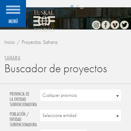
">
ES
/
EU
Instagram
Facebook
Vimeo
Twitte
MENÚ
Inicio
Proyectos: Sahara
SAHARA
Buscador de proyectos
PROVINCIA DE
LA ENTIDAD
SUBVENCIONADORA
POBLACIÓN /
ENTIDAD
SUBVENCIONADORA