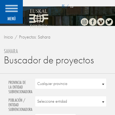
">
ES
/
EU
Instagram
Facebook
Vimeo
Twitte
MENÚ
Inicio
Proyectos: Sahara
SAHARA
Buscador de proyectos
PROVINCIA DE
LA ENTIDAD
SUBVENCIONADORA
POBLACIÓN /
ENTIDAD
SUBVENCIONADORA