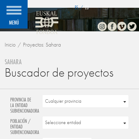
">
ES
/
EU
Instagram
Facebook
Vimeo
Twitte
MENÚ
Inicio
Proyectos: Sahara
SAHARA
Buscador de proyectos
PROVINCIA DE
LA ENTIDAD
SUBVENCIONADORA
POBLACIÓN /
ENTIDAD
SUBVENCIONADORA