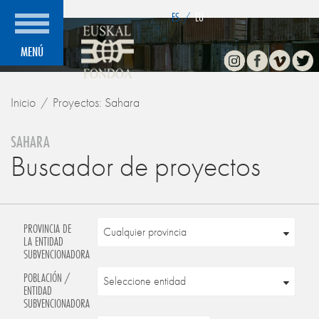
">
ES
/
EU
Instagram
Facebook
Vimeo
Twitte
MENÚ
Inicio
Proyectos: Sahara
SAHARA
Buscador de proyectos
PROVINCIA DE
LA ENTIDAD
SUBVENCIONADORA
POBLACIÓN /
ENTIDAD
SUBVENCIONADORA