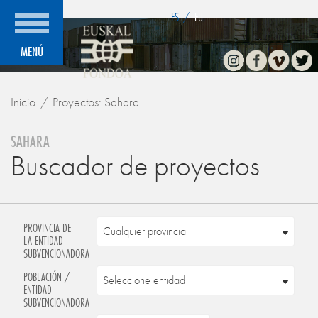
">
ES
/
EU
Instagram
Facebook
Vimeo
Twitte
MENÚ
Inicio
Proyectos: Sahara
SAHARA
Buscador de proyectos
PROVINCIA DE
LA ENTIDAD
SUBVENCIONADORA
POBLACIÓN /
ENTIDAD
SUBVENCIONADORA