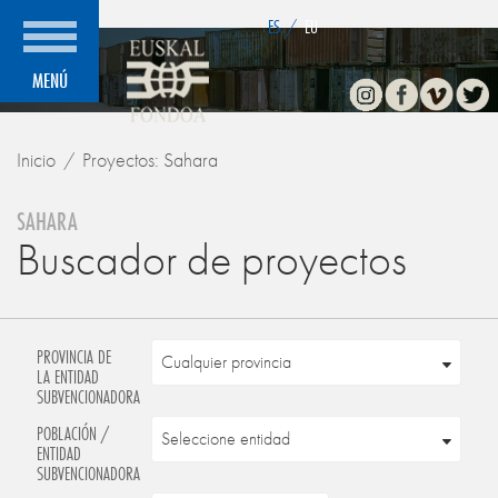
">
ES
/
EU
Instagram
Facebook
Vimeo
Twitte
MENÚ
Inicio
Proyectos: Sahara
SAHARA
Buscador de proyectos
PROVINCIA DE
LA ENTIDAD
SUBVENCIONADORA
POBLACIÓN /
ENTIDAD
SUBVENCIONADORA