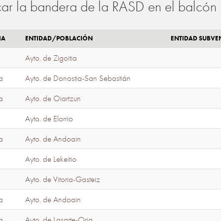
ar la bandera de la RASD en el balcón 
IA
ENTIDAD/POBLACIÓN
ENTIDAD SUBV
Ayto. de Zigoitia
a
Ayto. de Donostia-San Sebastián
a
Ayto. de Oiartzun
Ayto. de Elorrio
a
Ayto. de Andoain
Ayto. de Lekeitio
Ayto. de Vitoria-Gasteiz
a
Ayto. de Andoain
a
Ayto. de Lasarte-Oria