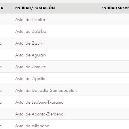
IA
ENTIDAD/POBLACIÓN
ENTIDAD SUBV
Ayto. de Lekeitio
Ayto. de Zaldibar
a
Ayto. de Zizurkil
Ayto. de Agurain
a
Ayto. de Zarautz
Ayto. de Zigoitia
a
Ayto. de Donostia-San Sebastián
a
Ayto. de Leaburu-Txarama
Ayto. de Abanto-Zierbena
a
Ayto. de Villabona