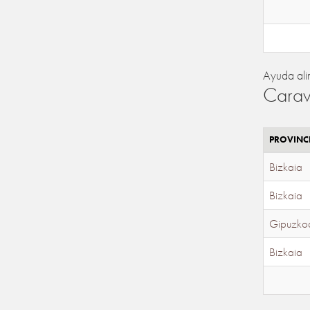
Ayuda ali
Carav
PROVINC
Bizkaia
Bizkaia
Gipuzko
Bizkaia