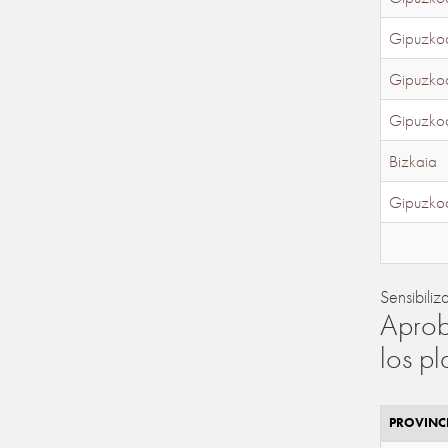
Gipuzko
Gipuzko
Gipuzko
Bizkaia
Gipuzko
Sensibiliz
Aprob
los p
PROVINC