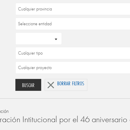
BORRAR FILTROS
BUSCAR
ación
ación Intitucional por el 46 aniversari