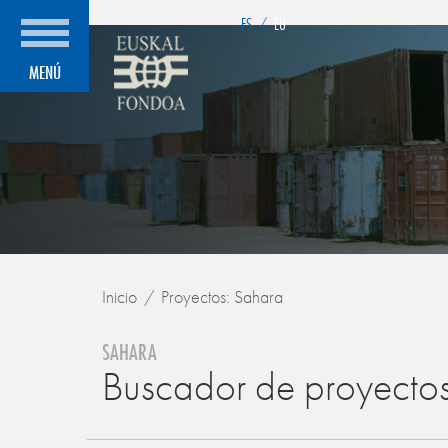
">
ES
/
EU
MENÚ
Inicio
Proyectos: Sahara
SAHARA
Buscador de proyecto