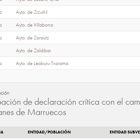
a
Ayto. de Zizurkil
a
Ayto. de Villabona
a
Ayto. de Zarautz
Ayto. de Zaldibar
a
Ayto. de Leaburu-Txarama
ación
ación de declaración crítica con el camb
lanes de Marruecos
IA
ENTIDAD/POBLACIÓN
ENTIDAD SUBV